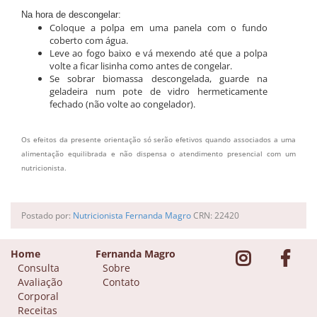
Na hora de descongelar:
Coloque a polpa em uma panela com o fundo
coberto com água.
Leve ao fogo baixo e vá mexendo até que a polpa
volte a ficar lisinha como antes de congelar.
Se sobrar biomassa descongelada, guarde na
geladeira num pote de vidro hermeticamente
fechado (não volte ao congelador).
Os efeitos da presente orientação só serão efetivos quando associados a uma
alimentação equilibrada e não dispensa o atendimento presencial com um
nutricionista.
Postado por:
Nutricionista Fernanda Magro
CRN: 22420
Home
Fernanda Magro
Consulta
Sobre
Avaliação
Contato
Corporal
Receitas